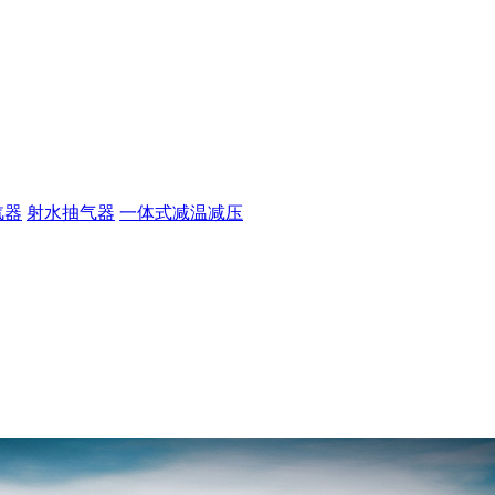
汽器
射水抽气器
一体式减温减压