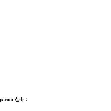
djx.com
点击：