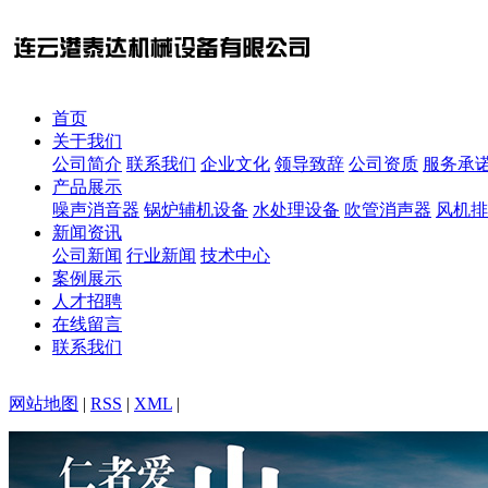
首页
关于我们
公司简介
联系我们
企业文化
领导致辞
公司资质
服务承
产品展示
噪声消音器
锅炉辅机设备
水处理设备
吹管消声器
风机排
新闻资讯
公司新闻
行业新闻
技术中心
案例展示
人才招聘
在线留言
联系我们
网站地图
|
RSS
|
XML
|