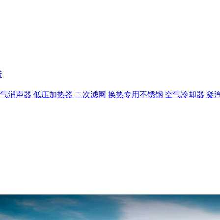
诺
气消声器
低压加热器
二次滤网
换热专用不锈钢
空气冷却器
凝