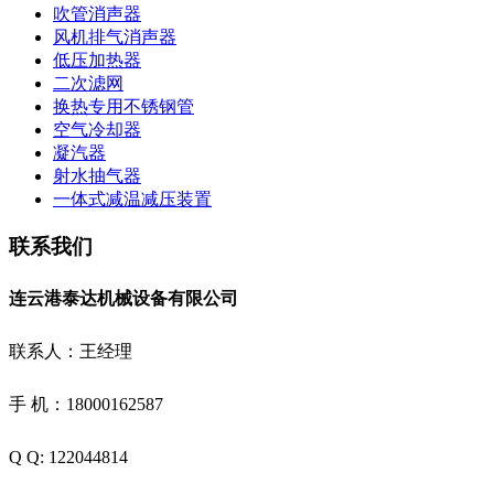
吹管消声器
风机排气消声器
低压加热器
二次滤网
换热专用不锈钢管
空气冷却器
凝汽器
射水抽气器
一体式减温减压装置
联系我们
连云港泰达机械设备有限公司
联系人：王经理
手 机：18000162587
Q Q: 122044814