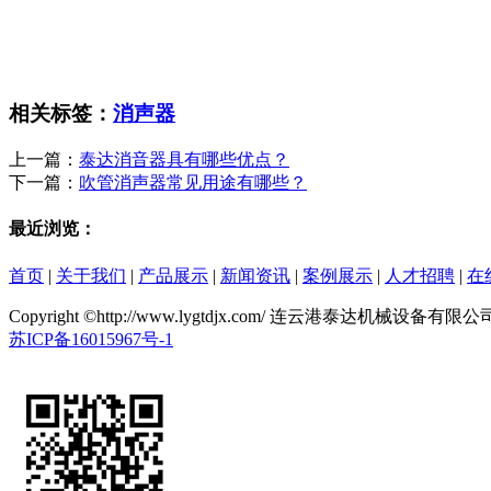
相关标签：
消声器
上一篇：
泰达消音器具有哪些优点？
下一篇：
吹管消声器常见用途有哪些？
最近浏览：
首页
|
关于我们
|
产品展示
|
新闻资讯
|
案例展示
|
人才招聘
|
在
Copyright ©http://www.lygtdjx.com/ 连云港泰达机械设备
苏ICP备16015967号-1