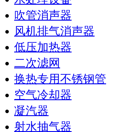
吹管消声器
风机排气消声器
低压加热器
二次滤网
换热专用不锈钢管
空气冷却器
凝汽器
射水抽气器