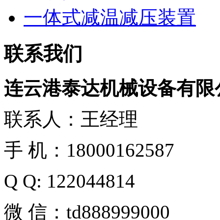
一体式减温减压装置
联系我们
连云港泰达机械设备有限
联系人：王经理
手 机：18000162587
Q Q: 122044814
微 信：td888999000