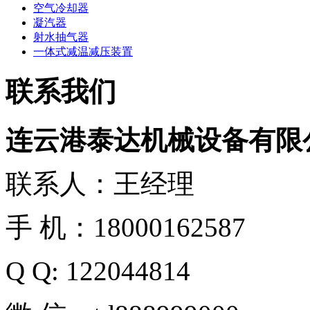
空气冷却器
凝汽器
射水抽气器
一体式减温减压装置
联系我们
连云港泰达机械设备有限
联系人：王经理
手 机：18000162587
Q Q: 122044814