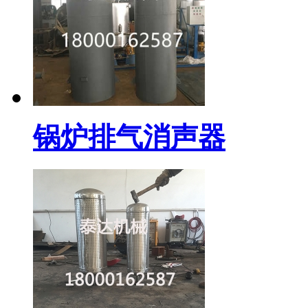
锅炉排气消声器