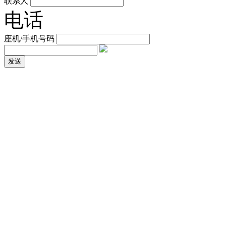
联系人
电话
座机/手机号码