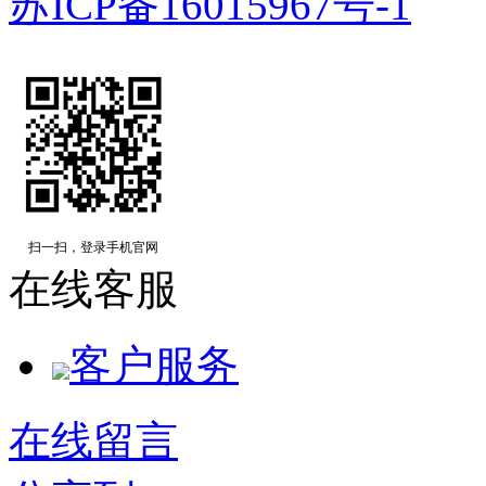
苏ICP备16015967号-1
扫一扫，登录手机官网
在线客服
客户服务
在线留言