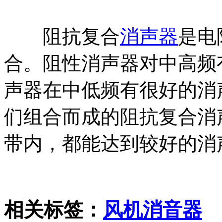
阻抗复合
消声器
是电
合。阻性消声器对中高频
声器在中低频有很好的消
们组合而成的阻抗复合消
带内，都能达到较好的消
相关标签：
风机消音器