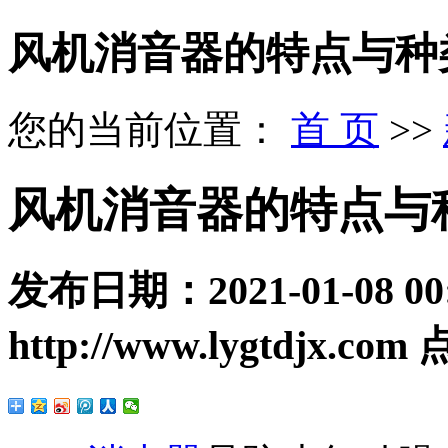
风机消音器的特点与种
您的当前位置：
首 页
>>
风机消音器的特点与
发布日期：
2021-01-08 00
http://www.lygtdjx.com