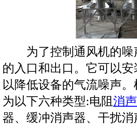
为了控制通风机的噪声
的入口和出口。它可以安
以降低设备的气流噪声。
为以下六种类型:电阻
消声
器、缓冲消声器、干扰消