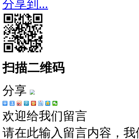
分享到...
扫描二维码
分享
欢迎给我们留言
请在此输入留言内容，我