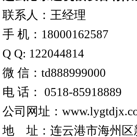
联系人：王经理
手 机：18000162587
Q Q: 122044814
微 信：td888999000
电 话： 0518-85918889
公司网址：www.lygtdjx.c
地 址：
连云港市海州区