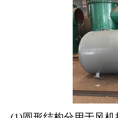
(1)圆形结构分用于风