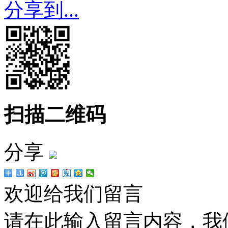
分享到...
扫描二维码
分享
欢迎给我们留言
请在此输入留言内容，我