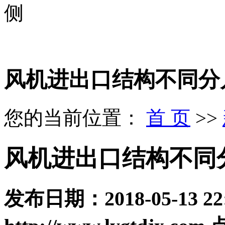
侧
风机进出口结构不同分
您的当前位置：
首 页
>>
风机进出口结构不同
发布日期：
2018-05-13 22