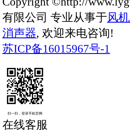
Copyright ©http://ww
有限公司 专业从事于
风机
消声器
, 欢迎来电咨询!
苏ICP备16015967号-1
扫一扫，登录手机官网
在线客服