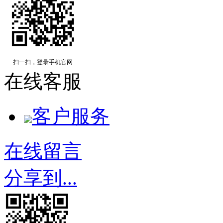
扫一扫，登录手机官网
在线客服
客户服务
在线留言
分享到...