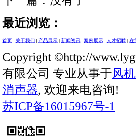
下一篇：
没有了
最近浏览：
首页
|
关于我们
|
产品展示
|
新闻资讯
|
案例展示
|
人才招聘
|
在
Copyright ©http://ww
有限公司 专业从事于
风机
消声器
, 欢迎来电咨询!
苏ICP备16015967号-1