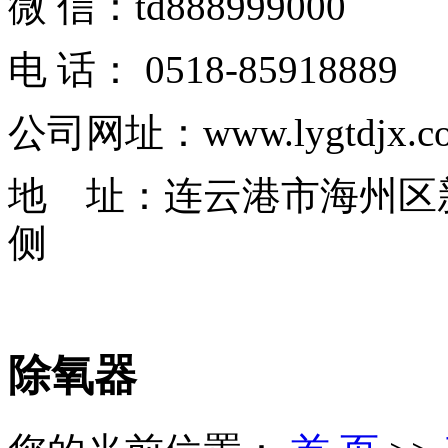
微 信：td888999000
电 话： 0518-85918889
公司网址：www.lygtdjx.c
地 址：
连云港市海州区
侧
除氧器