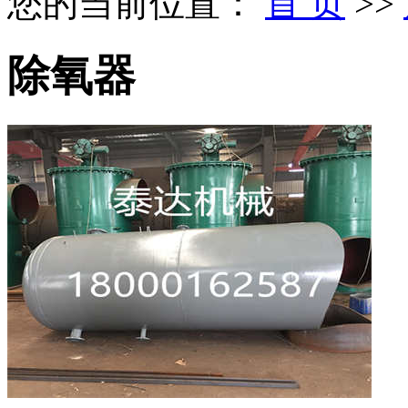
您的当前位置：
首 页
>>
除氧器