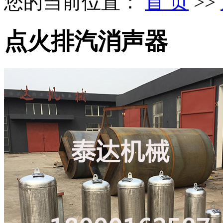
您的当前位置：
首 页
>>
点火排汽消声器