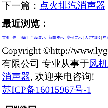
下一篇：
点火排汽消声器
最近浏览：
首页
|
关于我们
|
产品展示
|
新闻资讯
|
案例展示
|
人才招聘
|
在
Copyright ©http://ww
有限公司 专业从事于
风机
消声器
, 欢迎来电咨询!
苏ICP备16015967号-1