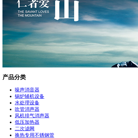
产品分类
噪声消音器
锅炉辅机设备
水处理设备
吹管消声器
风机排气消声器
低压加热器
二次滤网
换热专用不锈钢管