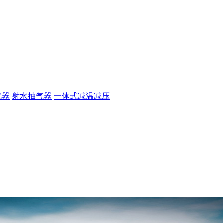
汽器
射水抽气器
一体式减温减压