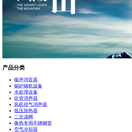
产品分类
噪声消音器
锅炉辅机设备
水处理设备
吹管消声器
风机排气消声器
低压加热器
二次滤网
换热专用不锈钢管
空气冷却器